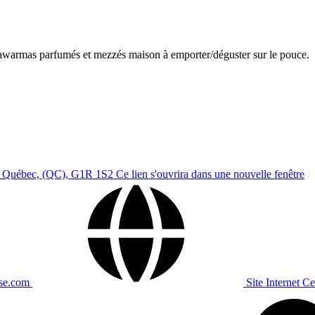
 shawarmas parfumés et mezzés maison à emporter/déguster sur le pouce.
, Québec, (QC), G1R 1S2
Ce lien s'ouvrira dans une nouvelle fenêtre
ise.com
Site Internet
Ce