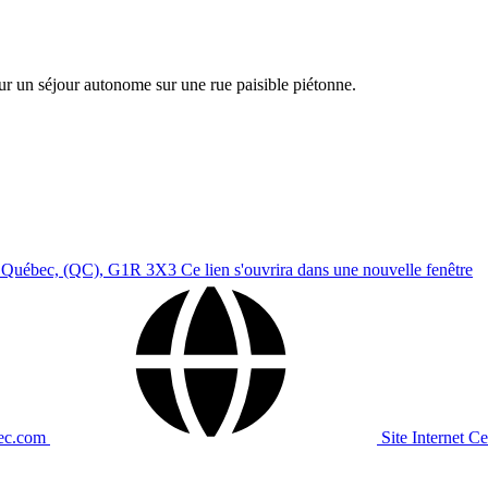
r un séjour autonome sur une rue paisible piétonne.
, Québec, (QC), G1R 3X3
Ce lien s'ouvrira dans une nouvelle fenêtre
bec.com
Site Internet
Ce